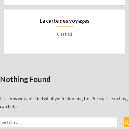
La carte des voyages
C’est ici
Nothing Found
Nothing
Found
It seems we can’t find what you’re looking for. Perhaps searching
can help.
Search
for: