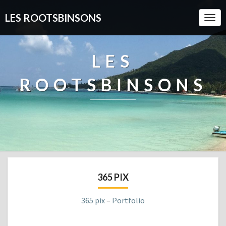
LES ROOTSBINSONS
Togg
Navi
LES
ROOTSBINSONS
365 PIX
365 pix
–
Portfolio